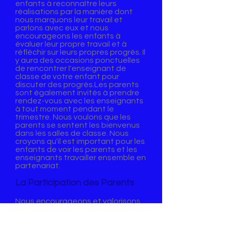
enfants à reconnaître leurs
réalisations par la manière dont
nous marquons leur travail et
parlons avec eux et nous
encourageons les enfants à
évaluer leur propre travail et à
réfléchir sur leurs propres progrès. Il
y aura des occasions ponctuelles
de rencontrer l'enseignant de
classe de votre enfant pour
discuter des progrès.Les parents
sont également invités à prendre
rendez-vous avec les enseignants
à tout moment pendant le
trimestre. Nous voulons que les
parents se sentent les bienvenus
dans les salles de classe. Nous
croyons qu'il est important pour les
enfants de voir les parents et les
enseignants travailler ensemble en
partenariat.
La Participation des Parents
Nous encourageons et valorisons
la participation des parents à
l'école. Les parents apportent leur
aide de différentes façons,