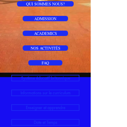
QUI SOMMES NOUS?
ADMISSION
ACADEMICS
NOS ACTIVITÉS
FAQ
Système éducatif britannique
Informations sur le curriculum
Enseigner et apprendre
Date et Temps