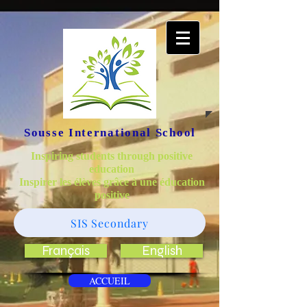
Sousse International School
Inspiring students through positive
education
Inspirer les élèves grâce à une éducation
positive
SIS Secondary
Français
English
ACCUEIL