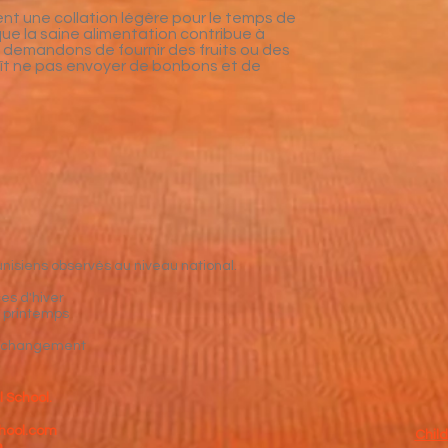
t une collation légère pour le temps de
e la saine alimentation contribue à
 demandons de fournir des fruits ou des
plaît ne pas envoyer de bonbons et de
 tunisiens observés au niveau national.
es d'hiver
e printemps
 à changement
l School.
hool.com
Child
9