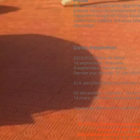
Pause
Beaucoup d'enfants apporten
pause. Nous reconnaissons qu
l'apprentissage et nous vous
collations salées. S'il vous 
chocolat.
Dates d'expiration
2022/2023 Date de début :
16 septembre - Primaire.
9 septembre -Secondaire
Dernier jour d'école : 21 juin 2023
S.I.S. sera fermé les jours fériés
20 décembre - 2 janvier : vacanc
14 mars - 25 mars : vacances d
*toutes les dates sont sujettes
© 2022 by Sousse Internationa
73 384 700
Primary:
admin@sousseinternationalsc
36 140 59