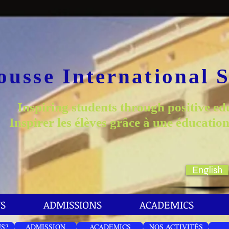
ousse International 
Inspiring students through positive ed
Inspirer les élèves grâce à une éducation
English
S
ADMISSIONS
ACADEMICS
S?
ADMISSION
ACADEMICS
NOS ACTIVITÉS