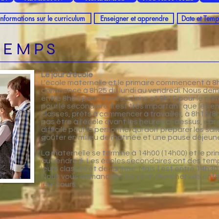
Informations sur le curriculum
Enseigner et apprendre
Date et Temp
TEMPS
Le jour d'école
L'école maternelle et le primaire commencent à 8
commence à 8h25 du lundi au vendredi. Nous dem
entre 8h05 pour le préscolaire et 8h10 pour le pri
pour le secondaire. Il est très important que les e
classes, prêts à commencer à travailler, à 8h15/8
pas être à l'école avant les heures ci-dessus, car 
difficile pour le personnel qui doit préparer les sal
goûter en milieu de matinée et une pause déjeune
La maternelle se termine à 14h00 (14h00) et le prim
au vendredi. Les écoles secondaires ont des temp
leurs classes et de l'année. Mais il est entre 14h30
Nous vous demandons de venir chercher vos enfan
leur cours.