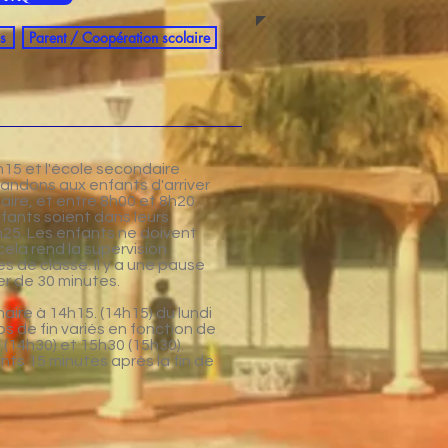
s
Parent / Coopération scolaire
h15 et l'école secondaire
andons aux enfants d'arriver
maire, et entre 8h00 et 8h20
nfants soient dans leurs
h25. Les enfants ne doivent
cela rend la supervision
les de classe. Il y a une pause
r de 30 minutes.
aire à 14h15. (14h15) du lundi
s de fin variés en fonction de
. (14h30) et 15h30 (15h30).
ts 15 minutes après la fin de