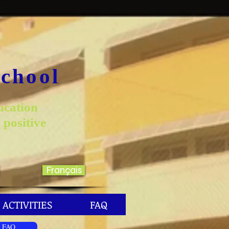
School
ucation
 positive
Français
ACTIVITIES
FAQ
FAQ