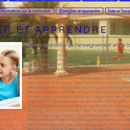
Informations sur le curriculum
Enseigner et apprendre
Date et Temp
ER ET APPRENDRE
Notre approche de l'enseignement et de l
Chaque enfant a droit à un enseignement et à u
Nous croyons que chaque enfant devrait: tirer s
d'accomplissement; développer l'intérêt et la mot
avoir confiance dans leur capacité à travailler à
un curriculum qui soit large et équilibré; avoir un
expérimenter une gamme de méthodes d'enseig
activités intégrées et thématiques; travailler i
membre d'un groupe; faire contrôler leurs progrès
expérimenter des leçons où il y a une atmosphèr
entre les adultes et les enfants. Nous croyons q
un rôle dans la planification et l'organisation de
impliquons dans la prise de décision dès le débu
encouragés à évaluer leur propre travail et à su
enseignants promeuvent des attentes élevées
styles d'enseignement. Les enseignants travaill
des leçons de haute qualité permettant aux en
de compétences, de connaissances, de concept
reconnaissons le rôle du travail effectué à la 