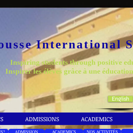
ousse International 
Inspiring students through positive ed
Inspirer les élèves grâce à une éducation
English
S
ADMISSIONS
ACADEMICS
S?
ADMISSION
ACADEMICS
NOS ACTIVITÉS