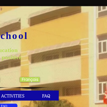
School
ucation
 positive
Français
ACTIVITIES
FAQ
FAQ