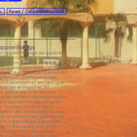
s
Parent / Coopération scolaire
'apprentissage
n apprentissage de qualité.
atisfaction d'un sentiment
ivation dans leur travail;
 un niveau approprié; recevoir
e égalité d'accès au curriculum;
nement; participer à des
ndividuellement et en tant que
 et les enregistrer; et
e délibérée et le respect
ue les enfants devraient jouer
 leur apprentissage. Nous les
t. Tous les enfants sont
ggérer des améliorations. Nos
 et emploient une gamme de
ent ensemble pour planifier
fants d'acquérir une gamme
s et d'attitudes. Nous
maison et nous sommes très